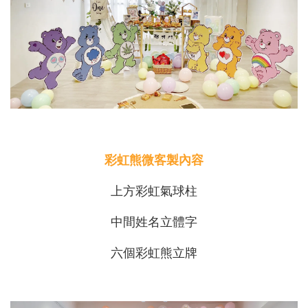
彩虹熊微客製內容
上方彩虹氣球柱
中間姓名立體字
六個彩虹熊立牌