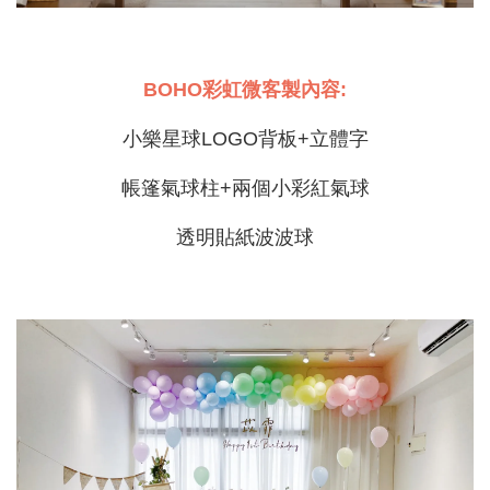
BOHO彩虹微客製內容:
小樂星球LOGO背板+立體字
帳篷氣球柱+兩個小彩紅氣球
透明貼紙波波球