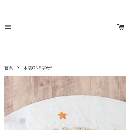
›
首頁
木製ONE字母*