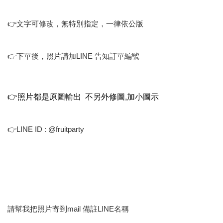
👉文字可修改，無特別指定，一律依公版
👉下單後，照片請加LINE 告知訂單編號
👉照片都是原圖輸出 不另外修圖,加小圖示
👉LINE ID : @fruitparty
請幫我把照片寄到mail 備註LINE名稱