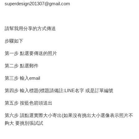
superdesign201307@gmail.com
請幫我用分享的方式傳送
步驟如下
第一步 點選要傳送的照片
第二步 點選郵件
第三步 輸入email
第四步 輸入標題(標題請備註:LINE名字 或是訂單編號
第五步 按藍色箭頭送出
第六步 請點選實際大小寄出(如果沒有挑出大小選像表示照片不
夠大 要挑別張試試