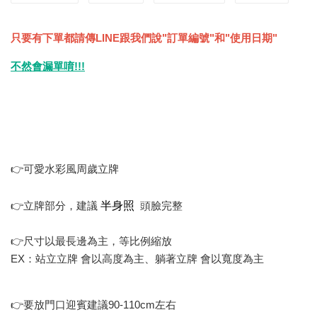
只要有下單都請傳LINE跟我們說"訂單編號"和"使用日期"
不然會漏單唷!!!
👉可愛水彩風周歲立牌
半身照
👉立牌部分，建議
頭臉完整
👉尺寸以最長邊為主，等比例縮放
EX：站立立牌 會以高度為主、躺著立牌 會以寬度為主
👉要放門口迎賓建議90-110cm左右