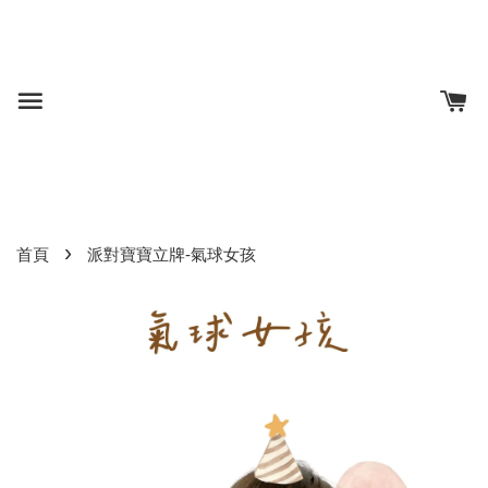
›
首頁
派對寶寶立牌-氣球女孩