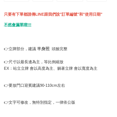
只要有下單都請傳LINE跟我們說"訂單編號"和"使用日期"
不然會漏單唷!!!
半身照
👉立牌部分，建議
頭臉完整
👉尺寸以最長邊為主，等比例縮放
EX：站立立牌 會以高度為主、躺著立牌 會以寬度為主
👉要放門口迎賓建議90-110cm左右
👉文字可修改，無特別指定，一律依公版