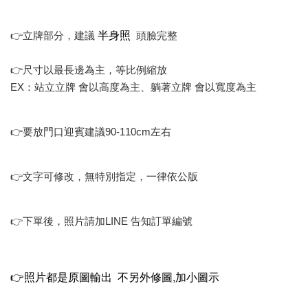
半身照
👉立牌部分，建議
頭臉完整
👉尺寸以最長邊為主，等比例縮放
EX：站立立牌 會以高度為主、躺著立牌 會以寬度為主
👉要放門口迎賓建議90-110cm左右
👉文字可修改，無特別指定，一律依公版
👉下單後，照片請加LINE 告知訂單編號
👉照片都是原圖輸出 不另外修圖,加小圖示