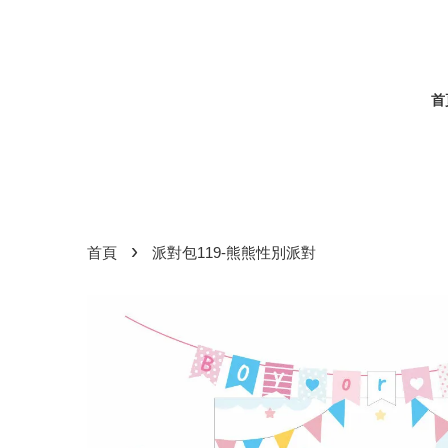
首
›
首頁
派對包119-熊熊性別派對