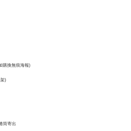
,可加購換無痕海報)
架)
 捲筒寄出