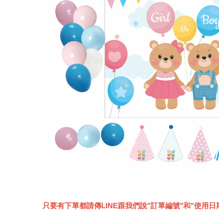
只要有下單都請傳LINE跟我們說"訂單編號"和"使用日