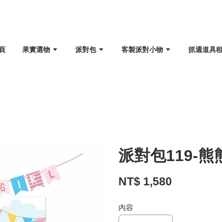
頁
果實選物
派對包
客製派對小物
抓週道具
派對包119-
NT$ 1,580
內容