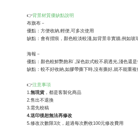
👉
背景材質優缺點說明
布旗布－
優點：方便收納,輕便,可多次使用
缺點：會有摺痕，顏色較淡較淺,如背景非實牆,例如玻
海報－
優點：顏色較鮮艷飽和˙,深色款式較不易透光,淺色還
缺點：較不好收納,如膠帶撕下時,沒有撕好,就不能重複
👉
注意事項
1.
無現貨
，都是客製化商品
2.售出不退換
3.需先校稿
4.送印後恕無法再修改
5.修改次數限3次，超過每次酌收100元修改費用