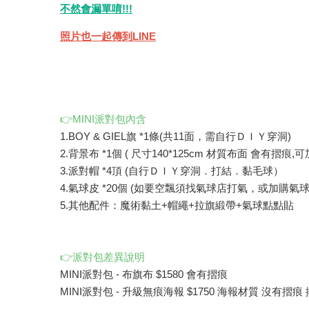
不然會漏單唷!!!
照片也一起傳到LINE
👉MINI派對包內含
1.BOY & GIEL旗 *1條(共11面，需自行ＤＩＹ穿洞)
2.背景布 *1個 ( 尺寸140*125cm 材質布面 會有摺痕
3.派對帽 *4頂 (自行ＤＩＹ穿洞．打結．黏毛球）
4.氣球皮 *20個 (如要空飄須找氣球店打氣，或加購氣球
5.其他配件：魔術黏土+帽繩+拉旗緞帶+氣球點點貼
👉派對包差異說明
MINI派對包 - 布旗布 $1580 會有摺痕
MINI派對包 - 升級無痕海報 $1750 海報材質 沒有摺痕