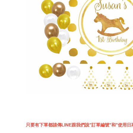
只要有下單都請傳LINE跟我們說"訂單編號"和"使用日