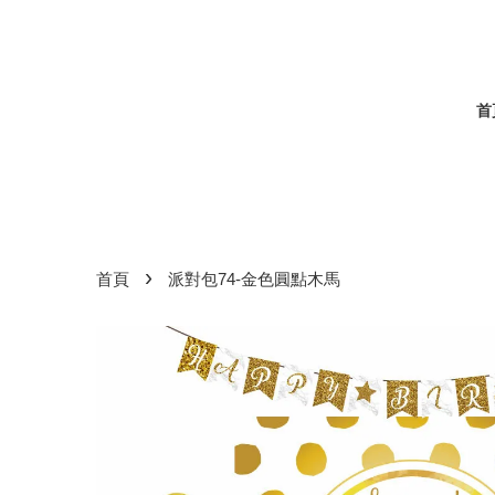
首
›
首頁
派對包74-金色圓點木馬