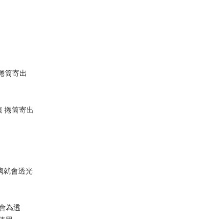
 捲筒寄出
痕 捲筒寄出
璃就會透光
是會為透