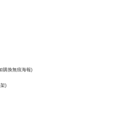
,可加購換無痕海報)
架)