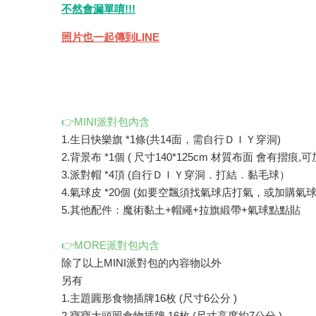
不然會漏單唷!!!
照片也一起傳到LINE
👉MINI派對包內含
1.生日快樂旗 *1條(共14面，需自行ＤＩＹ穿洞)
2.背景布 *1個 ( 尺寸140*125cm 材質布面 會有摺痕
3.派對帽 *4頂 (自行ＤＩＹ穿洞．打結．黏毛球）
4.氣球皮 *20個 (如要空飄須找氣球店打氣，或加購氣球
5.其他配件：魔術黏土+帽繩+拉旗緞帶+氣球點點貼
👉MORE派對包內含
除了以上MINI派對包的內容物以外
另有
1.主題圓形食物插牌16枚 (尺寸6公分 )
2.寶寶大頭照食物插牌 16枚 (尺寸高度約7公分 )