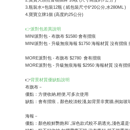
3.瓶裝水+包裝12瓶 ( 紙包裝尺寸6*20公分,水280ML )
4.寶寶立牌1個 (高度約25公分)
👉派對包差異說明
MINI派對包 - 布旗布 $1580 會有摺痕
MINI派對包 - 升級無痕海報 $1750 海報材質 沒有摺痕
MORE派對包 - 布旗布 $2780 會有摺痕
MORE派對包 - 升級無痕海報 $2950 海報材質 沒有摺
👉
背景材質優缺點說明
布旗布－
優點：方便收納,輕便,可多次使用
缺點：會有摺痕，顏色較淡較淺,如背景非實牆,例如玻
海報－
優點：顏色較鮮艷飽和˙,深色款式較不易透光,淺色還