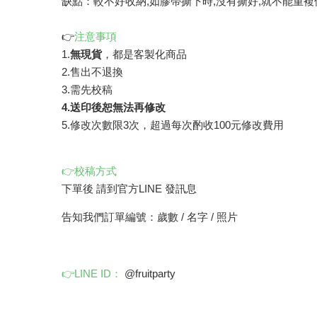
缺點：較不好收納,如膠帶撕下時,沒有撕好,就不能重複
👉
注意事項
1.
無現貨
，都是客製化商品
2.售出不退換
3.需先校稿
4.送印後恕無法再修改
5.修改次數限3次，超過每次酌收100元修改費用
👉校稿方式
下單後 請到官方LINE 發訊息
告知我們訂單編號：歲數 / 名字 / 照片
👉LINE ID：
@fruitparty