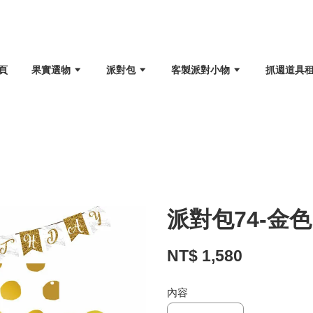
頁
果實選物
派對包
客製派對小物
抓週道具
派對包74-金
NT$ 1,580
內容