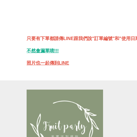
只要有下單都請傳LINE跟我們說"訂單編號"和"使用日
不然會漏單唷!!!
照片也一起傳到LINE