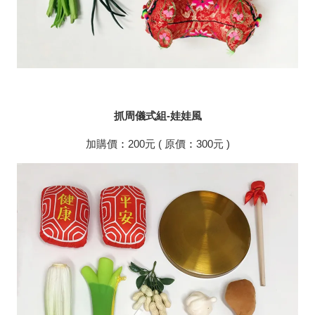
抓周儀式組-娃娃風
加購價
：
200元 ( 原價
：
300元 )