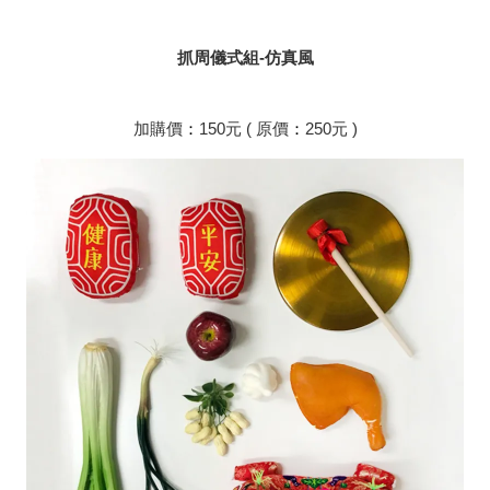
抓周儀式組-仿真風
加購價
：
150元 ( 原價
：
250元 )