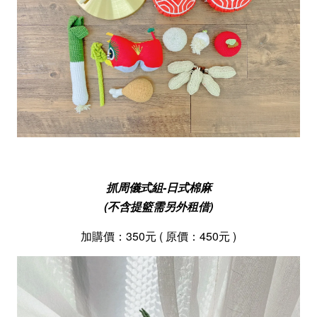
抓周儀式組-日式棉麻
(不含提籃需另外租借)
加購價
：350
元 ( 原價
：450
元 )