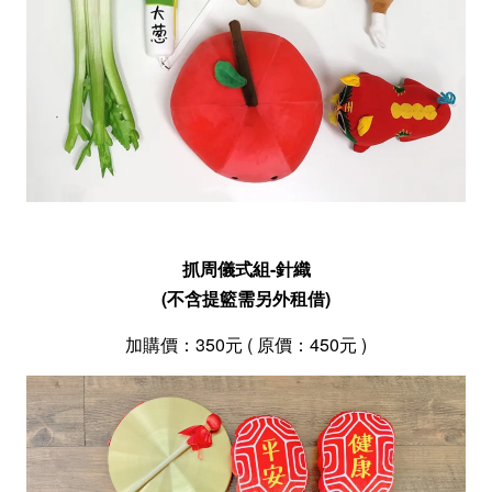
抓周儀式組-針織
(不含提籃需另外租借)
加購價
：350
元 ( 原價
：450
元 )