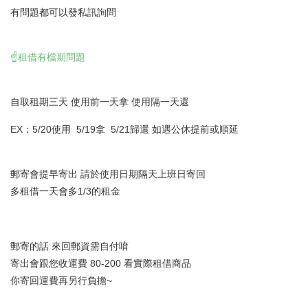
有問題都可以發私訊詢問
☝️租借有檔期問題
自取租期三天 使用前一天拿 使用隔一天還
EX：5/20使用 5/19拿 5/21歸還 如遇公休提前或順延
郵寄會提早寄出 請於使用日期隔天上班日寄回
多租借一天會多1/3的租金
郵寄的話 來回郵資需自付唷
寄出會跟您收運費 80-200 看實際租借商品
你寄回運費再另行負擔~