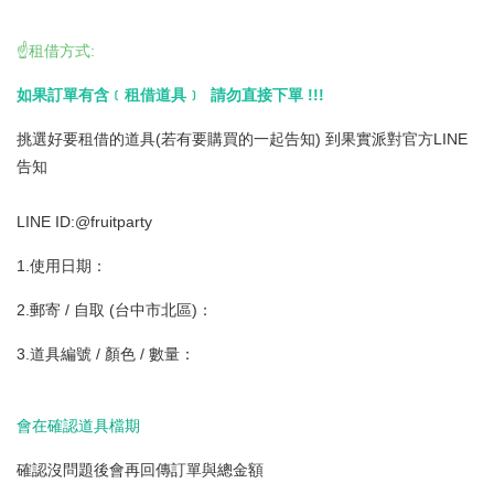
☝️租借方式:
如果訂單有含﹝租借道具﹞ 請勿直接下單 !!!
挑選好要租借的道具(若有要購買的一起告知) 到果實派對官方LINE
告知
LINE ID:@fruitparty
1.使用日期：
2.郵寄 / 自取 (台中市北區)：
3.道具編號 / 顏色 / 數量：
會在確認道具檔期
確認沒問題後會再回傳訂單與總金額